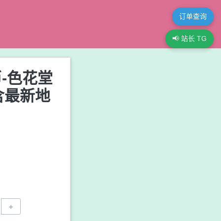
订单查询
📢 站长 TG
币-色花堂
(含最新地
+