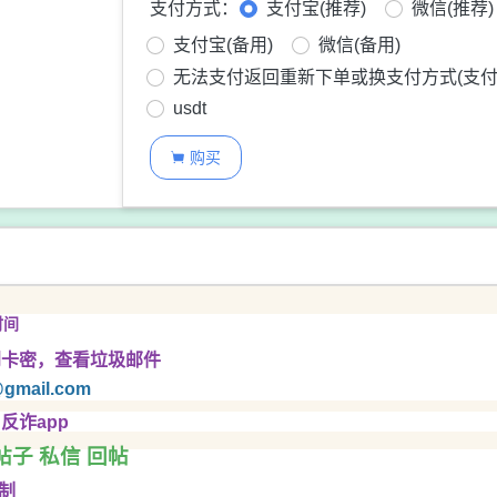
支付方式：
支付宝(推荐)
微信(推荐)
支付宝(备用)
微信(备用)
无法支付返回重新下单或换支付方式(支付
usdt
购买

时间
到卡密，查看垃圾邮件
gmail.com
反诈app
帖子 私信 回帖
制