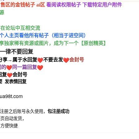
售区的金钱帖子 ai区
看阅读权限帖子 下载特定用户附件
源
，在论坛中互相交流
佬个人主页看他所有帖子（相当于进空间）
享独家稀有资源或图片，成为下一个【原创精英】
一律不要回复
分享→属于水回复
不要去发
会封号
同的
同一篇回复
回复
会封号
要
发表情回复
a98t.com
注册之后账号永久使用，
包注册成功
网页自动发货，
方便快捷.