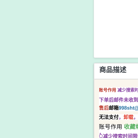
商品描述
减少搜索
账号作用
下单后邮件未收
售后
邮箱
998sht
@
无法支付
，
卸载
，
账号作用
收藏
👆减少搜索时间限