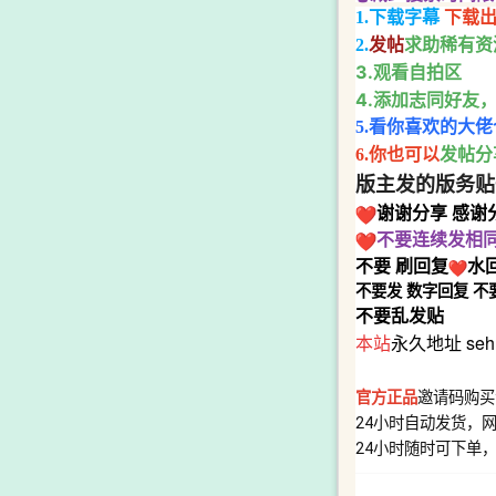
1.下载字幕
下载出
求助稀有资
2.
发帖
3.观看自拍区
4.添加志同好友
5.看你喜欢的大
发帖分
6.你也可以
版主发的版务贴
谢谢
分享
感谢
不要连续发相
不要
刷回复
水
不要发
数字回复
不
不要乱发贴
本站
永久地址 sehu
官方正品
邀请码购买
24小时自动发货，
24小时随时可下单，