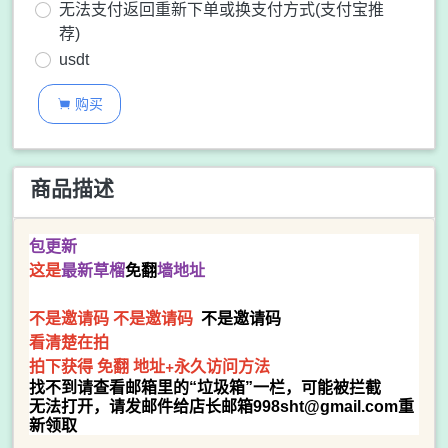
无法支付返回重新下单或换支付方式(支付宝推
荐)
usdt
购买

商品描述
包更新
这是
最新草榴
免翻
墙地址
不是邀请码
不是邀请码
不是邀请码
看清楚在拍
拍下获得 免翻 地址+永久访问方法
找不到请查看邮箱里的“垃圾箱”一栏，可能被拦截
无法打开，
请发邮件给店长邮箱
998sht@gmail.com
重
新领取